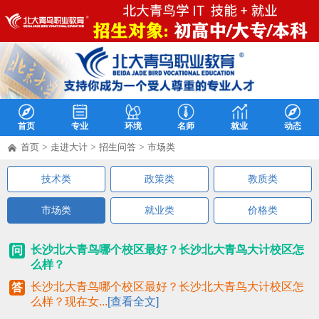
首页
专业
环境
名师
就业
动态
首页
>
走进大计
>
招生问答
>
市场类
技术类
政策类
教质类
市场类
就业类
价格类
长沙北大青鸟哪个校区最好？长沙北大青鸟大计校区怎
问
么样？
长沙北大青鸟哪个校区最好？长沙北大青鸟大计校区怎
答
么样？现在女...
[查看全文]